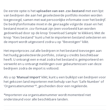
De eerste optie is het
uploaden van een .csv-bestand
met een lijst
van bedrijven die aan het geselecteerde portfolio moeten worden
toegevoegd, samen met wat persoonlijke informatie over het bedrijf.
De bedrijfsinformatie moet in de gevraagde volgorde staan en het
bestand moet in .csv-formaat zijn (een voorbeeld kan worden
gedownload door op de knop 'Download Sample' te klikken). Met de
knop "Kies bestand" kunt u het te importeren bestand selecteren en
de import wordt uitgevoerd zodra u op "Bevestigen" klikt.
Het importproces zal alle bedrijven in het bestand toevoegen aan
het huidig geselecteerde portfolio, zolang u credits beschikbaar
heeft. U ontvangt een e-mail zodra het bestand is geïmporteerd en
verwerkt en u ontvangt meldingen over gebeurtenissen van deze
bedrijven zodra de import is voltooid.
Als u op
‘Manual Import’
klikt, kunt u een bulklijst van bedrijven voor
het gekozen land importeren met behulp van hun 'Safe Number' of
'Organisatienummer'*, gescheiden door een regeleinde.
*Importeren via organisatienummer wordt momenteel niet
ondersteund voor alle beschikbare landen.