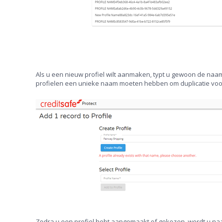
Als u een nieuw profiel wilt aanmaken, typt u gewoon de naam 
profielen een unieke naam moeten hebben om duplicatie voor
Zodra u een profiel hebt aangemaakt of gekozen, wordt u naar