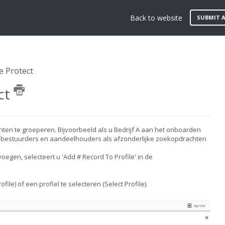
Back to website
SUBMIT A
e Protect
ct
chten te groeperen. Bijvoorbeeld als u Bedrijf A aan het onboarden
, bestuurders en aandeelhouders als afzonderlijke zoekopdrachten
oegen, selecteert u 'Add # Record To Profile' in de
le) of een profiel te selecteren (Select Profile).